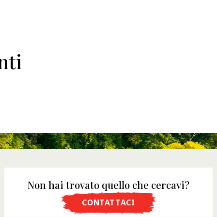
nti
a sono
I prodotti sono a
microonde?
Non hai trovato quello che cercavi?
 finiti, creati attraverso
No, i nostri prodotti non
CONTATTACI
rfetto.
inserire il prodotto nel 