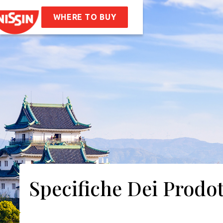
en
Soba Bag
ette
WHERE TO BUY
Siamo
ra Storia
I Valori Aziendali
bilità
Frequenti
atti
Specifiche Dei Prodot