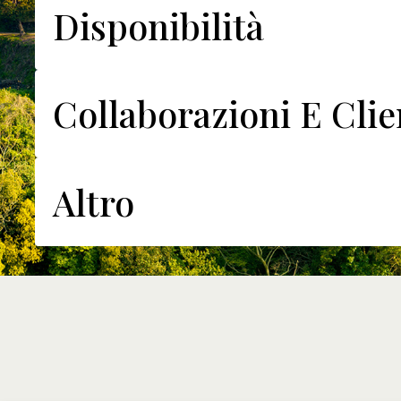
Disponibilità
Collaborazioni E Clie
Altro
Le bustine di salsa/condimento Sob
disponibili separatamente?
Le nostre spezie e salse sono ingredienti per prodotti
un processo di sviluppo completo per un risultato pe