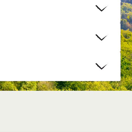
datti alla preparazione nel
 sono adatti all’uso nel microonde. Si prega di non
microonde.