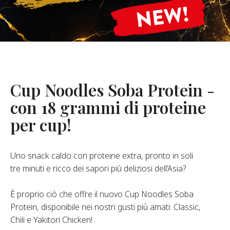
hi Siamo
stro Fondatore
Nostra Storia
alori Aziendali
ostenibilità
Cup Noodles Soba Protein -
con 18 grammi di proteine
Domande
per cup!
requenti
Uno snack caldo con proteine extra, pronto in soli
Contatti
tre minuti e ricco dei sapori più deliziosi dell’Asia?
È proprio ciò che offre il nuovo Cup Noodles Soba
Protein, disponibile nei nostri gusti più amati: Classic,
Chili e Yakitori Chicken!