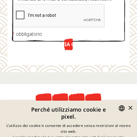
*
obbligatorio
INVIA ORA
×
Perché utilizziamo cookie e
Dichiarazione Sulla Privacy
pixel.
Informazioni Legali
GERMAN
L’utilizzo dei cookie ti consente di accedere senza restrizioni al nostro
Note Legali
sito web.
Contatto
ENGLISH