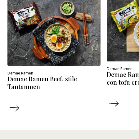
Demae Ramen
Demae Ram
Demae Ramen
Demae Ramen Beef, stile
con tofu cr
Tantanmen
DETTA
DETTAGLI