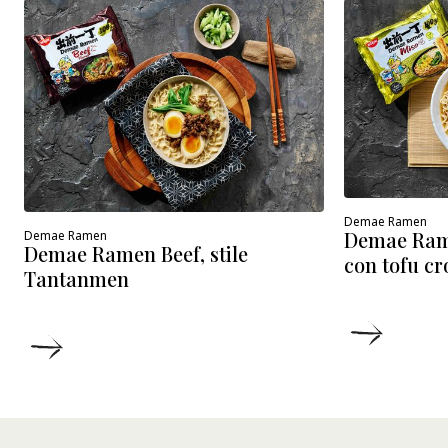
Demae Ramen
Demae Ram
Demae Ramen
Demae Ramen Beef, stile
con tofu cr
Tantanmen
DETTA
DETTAGLI