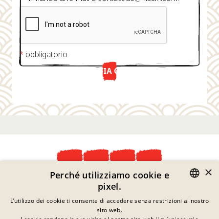
*
obbligatorio
INVIA ORA
×
Perché utilizziamo cookie e
Dichiarazione Sulla Privacy
pixel.
Informazioni Legali
GERMAN
L’utilizzo dei cookie ti consente di accedere senza restrizioni al nostro
Note Legali
sito web.
Contatto
ENGLISH