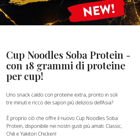
hi Siamo
stro Fondatore
Nostra Storia
alori Aziendali
ostenibilità
Cup Noodles Soba Protein -
con 18 grammi di proteine
Domande
per cup!
requenti
Uno snack caldo con proteine extra, pronto in soli
Contatti
tre minuti e ricco dei sapori più deliziosi dell’Asia?
È proprio ciò che offre il nuovo Cup Noodles Soba
Protein, disponibile nei nostri gusti più amati: Classic,
Chili e Yakitori Chicken!