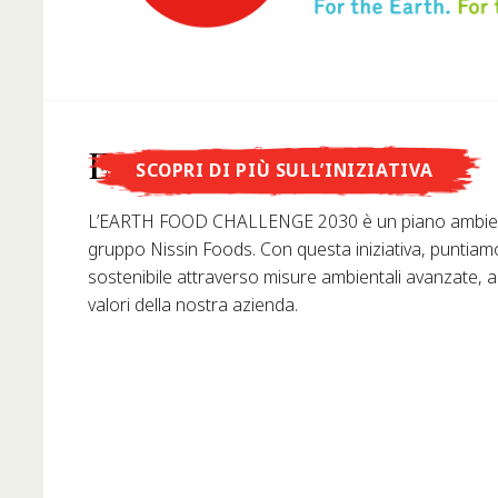
Lo sapevi che...
Earth Food Challenge
SCOPRI DI PIÙ SULL’INIZIATIVA
... Nissin Foods GmbH è stata fondata in Germania nel 
L’EARTH FOOD CHALLENGE 2030 è un piano ambient
gruppo Nissin Foods. Con questa iniziativa, puntiam
sostenibile attraverso misure ambientali avanzate, 
valori della nostra azienda.