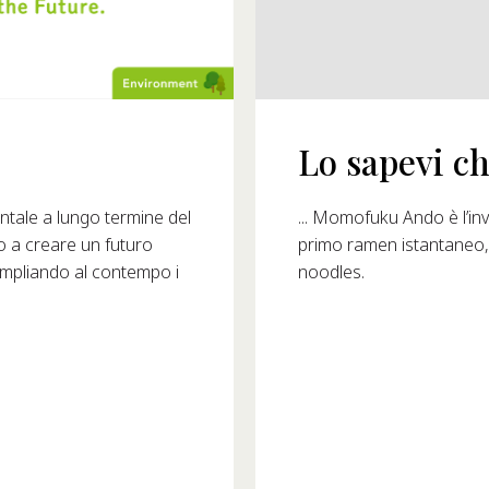
Lo sapevi che.
1993?
... Momofuku Ando è l’invent
ale a lungo termine del
primo ramen istantaneo, riv
o a creare un futuro
noodles.
ampliando al contempo i