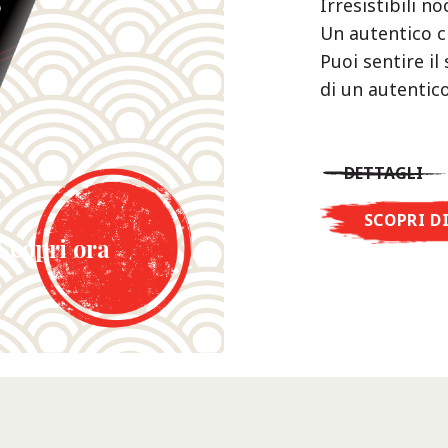
Irresistibili n
Un autentico c
Puoi sentire il
di un autentico
DETTAGLI
SCOPRI D
Scopri ora