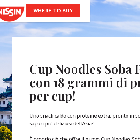
en
Soba Bag
ette
WHERE TO BUY
Siamo
ra Storia
I Valori Aziendali
bilità
Frequenti
Cup Noodles Soba P
con 18 grammi di p
atti
per cup!
Uno snack caldo con proteine extra, pronto in sol
sapori più deliziosi dell’Asia?
È proprio ciò che offre il nuovo Cup Noodles Sob