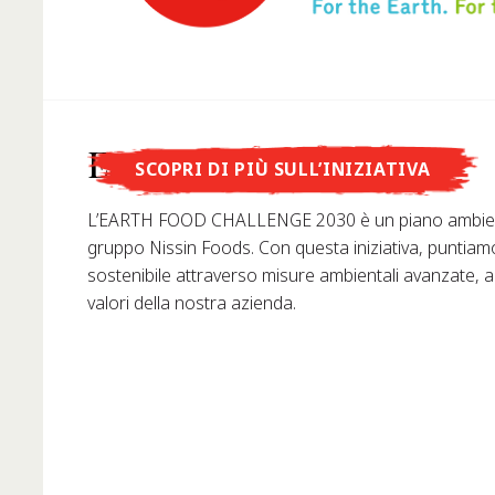
Lo sapevi che...
Earth Food Challenge
SCOPRI DI PIÙ SULL’INIZIATIVA
... Nissin Foods GmbH è stata fondata in Germania nel 
L’EARTH FOOD CHALLENGE 2030 è un piano ambient
gruppo Nissin Foods. Con questa iniziativa, puntiam
sostenibile attraverso misure ambientali avanzate, 
valori della nostra azienda.