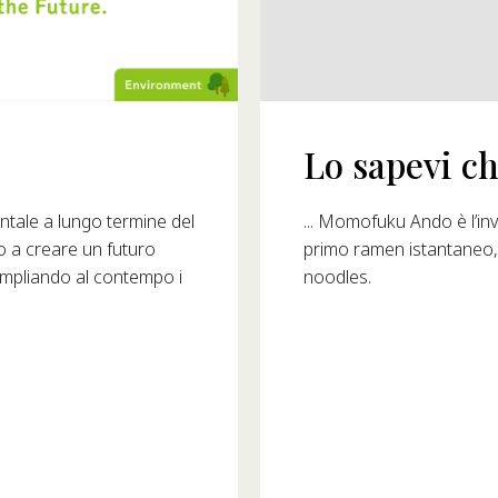
Lo sapevi che.
1993?
... Momofuku Ando è l’invent
ale a lungo termine del
primo ramen istantaneo, riv
o a creare un futuro
noodles.
ampliando al contempo i