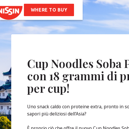
en
Soba Bag
ette
WHERE TO BUY
Siamo
ra Storia
I Valori Aziendali
bilità
Frequenti
Cup Noodles Soba P
con 18 grammi di p
atti
per cup!
Uno snack caldo con proteine extra, pronto in sol
sapori più deliziosi dell’Asia?
È proprio ciò che offre il nuovo Cup Noodles Sob