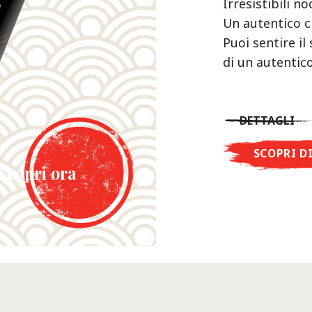
Irresistibili n
Un autentico c
Puoi sentire il
di un autentico
DETTAGLI
SCOPRI D
Scopri ora