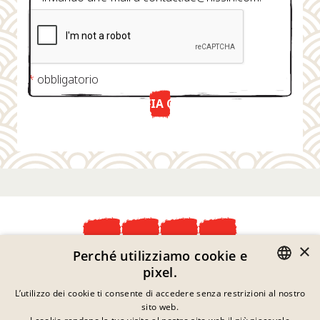
*
obbligatorio
INVIA ORA
×
Perché utilizziamo cookie e
Dichiarazione Sulla Privacy
pixel.
Informazioni Legali
GERMAN
L’utilizzo dei cookie ti consente di accedere senza restrizioni al nostro
Note Legali
sito web.
Contatto
ENGLISH