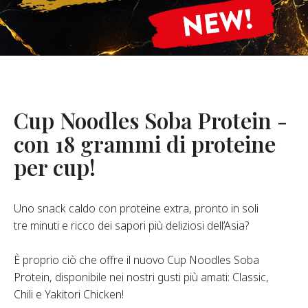
hi Siamo
stro Fondatore
Nostra Storia
alori Aziendali
ostenibilità
Cup Noodles Soba Protein -
con 18 grammi di proteine
Domande
per cup!
requenti
Uno snack caldo con proteine extra, pronto in soli
Contatti
tre minuti e ricco dei sapori più deliziosi dell’Asia?
È proprio ciò che offre il nuovo Cup Noodles Soba
Protein, disponibile nei nostri gusti più amati: Classic,
Chili e Yakitori Chicken!