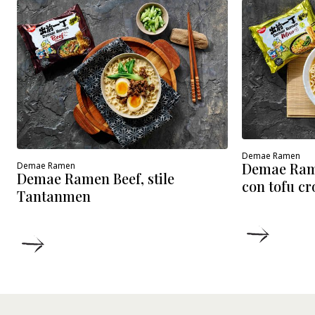
Demae Ramen
Demae Ram
Demae Ramen
Demae Ramen Beef, stile
con tofu cr
Tantanmen
DETTA
DETTAGLI