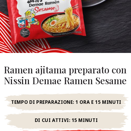
hi Siamo
stro Fondatore
Nostra Storia
alori Aziendali
ostenibilità
Domande
Ramen ajitama preparato con
requenti
Nissin Demae Ramen Sesame
Contatti
TEMPO DI PREPARAZIONE:
1 ORA E 15 MINUTI
DI CUI ATTIVI:
15 MINUTI