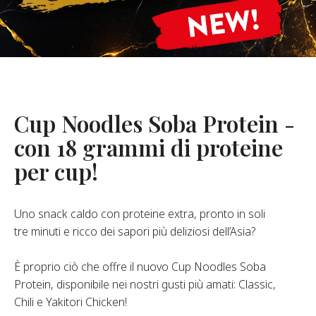
hi Siamo
stro Fondatore
Nostra Storia
alori Aziendali
ostenibilità
Cup Noodles Soba Protein -
con 18 grammi di proteine
Domande
per cup!
requenti
Uno snack caldo con proteine extra, pronto in soli
Contatti
tre minuti e ricco dei sapori più deliziosi dell’Asia?
È proprio ciò che offre il nuovo Cup Noodles Soba
Protein, disponibile nei nostri gusti più amati: Classic,
Chili e Yakitori Chicken!