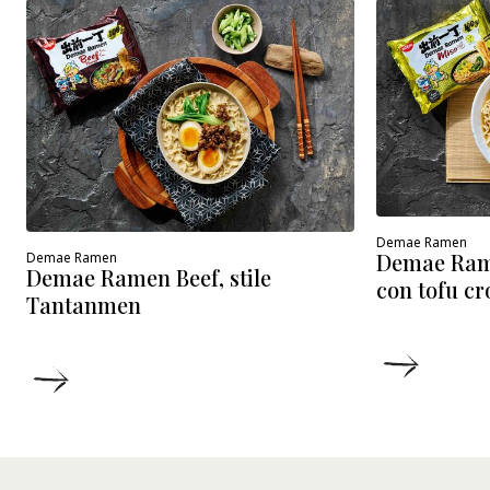
Demae Ramen
Demae Ram
Demae Ramen
Demae Ramen Beef, stile
con tofu cr
Tantanmen
DETTA
DETTAGLI