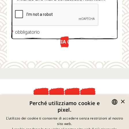
*
obbligatorio
INVIA ORA
×
Perché utilizziamo cookie e
Dichiarazione Sulla Privacy
pixel.
Informazioni Legali
GERMAN
L’utilizzo dei cookie ti consente di accedere senza restrizioni al nostro
Note Legali
sito web.
Contatto
ENGLISH